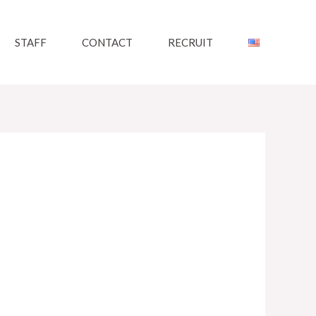
STAFF
CONTACT
RECRUIT