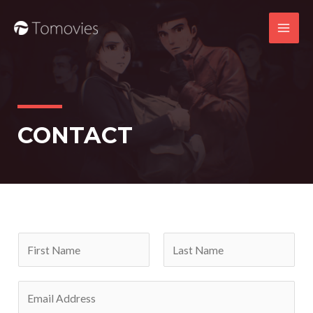
内
Main
容
Men
を
ス
キ
ッ
プ
CONTACT